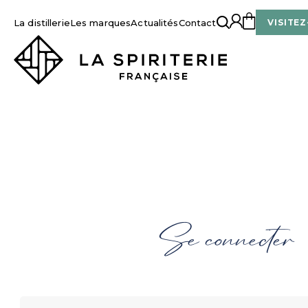
Skip
to
La distillerie
Les marques
Actualités
Contact
VISITEZ
content
La Spiriterie Française
Se connecter