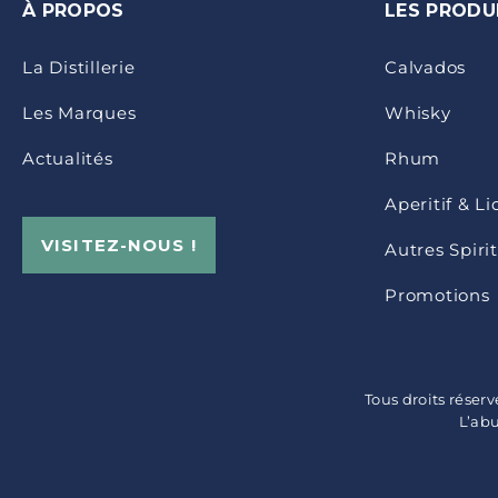
À PROPOS
LES PRODU
La Distillerie
Calvados
Les Marques
Whisky
Actualités
Rhum
Aperitif & L
VISITEZ-NOUS !
Autres Spiri
Promotions
Tous droits réser
L’ab