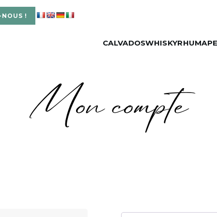
-NOUS !
CALVADOS
WHISKY
RHUM
APE
Mon compte