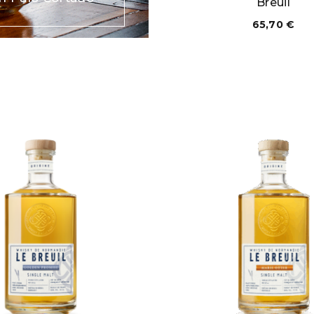
Breuil
65,70
€