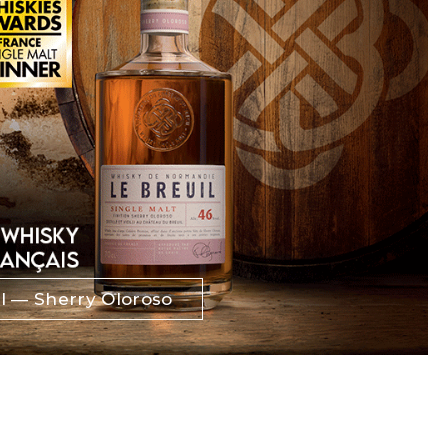
l — Sherry Oloroso