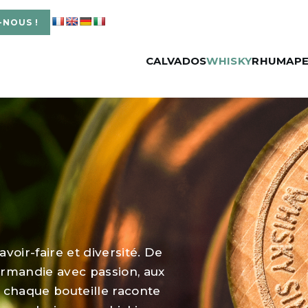
-NOUS !
CALVADOS
WHISKY
RHUM
APE
voir-faire et diversité. De
rmandie avec passion, aux
 chaque bouteille raconte