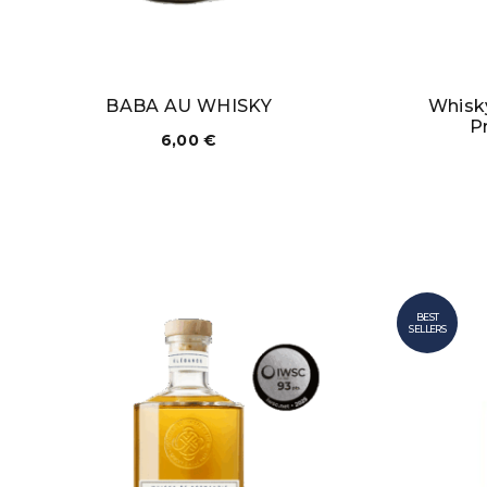
BABA AU WHISKY
Whisky
P
6,00
€
BEST
SELLERS