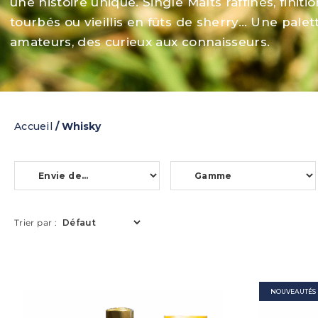
une histoire unique. Single Malts raffinés, finit
tourbés ou vieillis en fûts de sherry… Une palet
amateurs, des curieux aux connaisseurs.
Accueil
/ Whisky
Trier par :
NOUVEAUTÉS