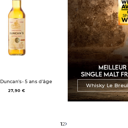
Duncan’s- 5 ans d’âge
Whisky Le Breui
27,90
€
1
2