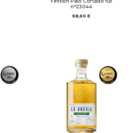
Finition Palo Cortado fût
n°23044
68,60
€