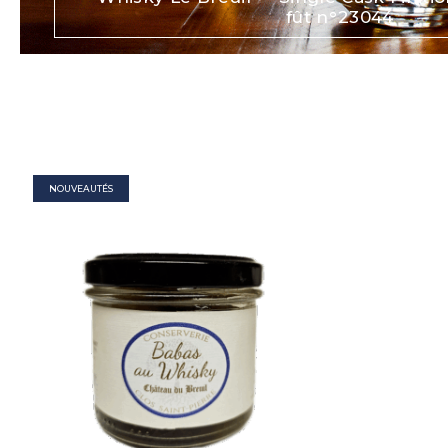
fût n°23044
NOUVEAUTÉS