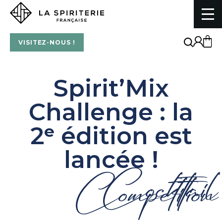
La Spiriterie Française
VISITEZ-NOUS !
Spirit’Mix
Challenge : la
2ᵉ édition est
lancée !
Cocktail
Competition