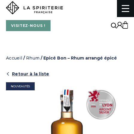
La Spiriterie Française
VISITEZ-NOUS !
Accueil
/
Rhum
/ Epicé Bon – Rhum arrangé épicé
Retour à la liste
NOUVEAUTÉS