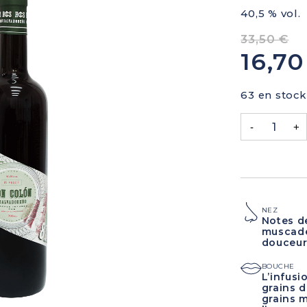
40,5 % vol.
33,50
€
16,7
63 en stock
-
+
NEZ
Notes de
muscade.
douceur
BOUCHE
L’infusi
grains d
grains m