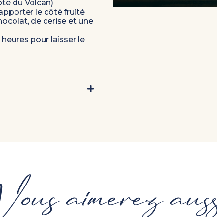
côté du Volcan)
pporter le côté fruité
colat, de cerise et une
heures pour laisser le
N
ous aimerez auss