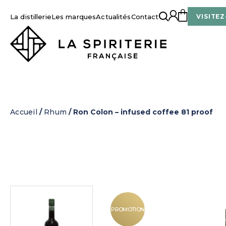
La distillerie
Les marques
Actualités
Contact
VISITEZ
La Spiriterie Française
Accueil
/
Rhum
/ Ron Colon – infused coffee 81 proof
PROMOTION