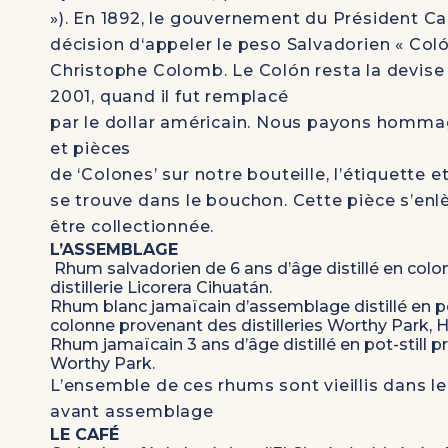
»). En 1892, le gouvernement du Président Car
décision d‘appeler le peso Salvadorien « Col
Christophe Colomb. Le Colón resta la devise
2001, quand il fut remplacé
par le dollar américain. Nous payons hommag
et pièces
de ‘Colones’ sur notre bouteille, l’étiquette e
se trouve dans le bouchon. Cette pièce s’enl
être collectionnée.
L’ASSEMBLAGE
Rhum salvadorien de 6 ans d’âge
distillé en
colo
distillerie
Licorera Cihuatán.
Rhum blanc jamaïcain
d’assemblage distillé en
p
colonne
provenant des distilleries Worthy Par
Rhum jamaïcain 3 ans
d’âge distillé en
pot-still
pr
Worthy Park.
L’ensemble de ces rhums sont vieillis dans le
avant assemblage
LE CAFÉ