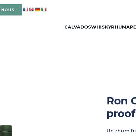
-NOUS !
CALVADOS
WHISKY
RHUM
APE
Ron C
proof
Un rhum fru