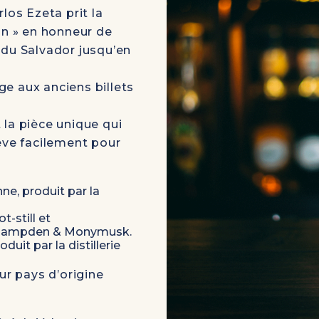
los Ezeta prit la
ón » en honneur de
 du Salvador jusqu’en
e aux anciens billets
t la pièce unique qui
ève facilement pour
nne
, produit par la
ot-still et
k, Hampden & Monymusk.
oduit par la distillerie
ur pays d’origine