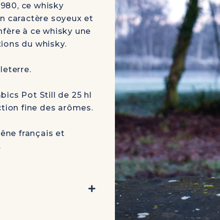
980, ce whisky
on caractère soyeux et
nfère à ce whisky une
ions du whisky.
leterre.
bics Pot Still de 25 hl
ction fine des arômes.
êne français et
.