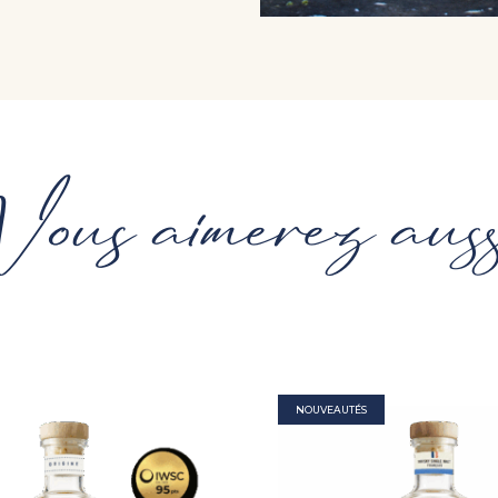
ous aimerez auss
NOUVEAUTÉS