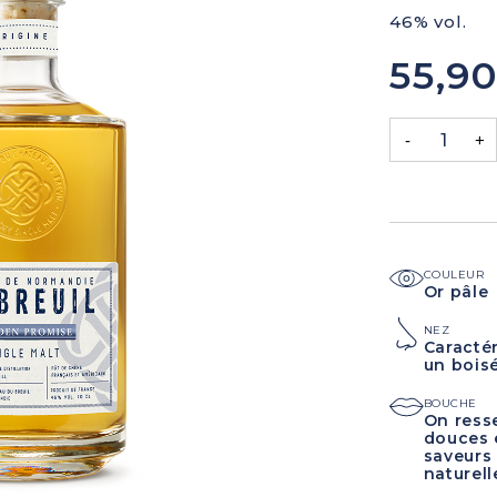
46% vol.
55,9
-
+
COULEUR
Or pâle
NEZ
Caractér
un boisé
BOUCHE
On ress
douces e
saveurs 
naturell