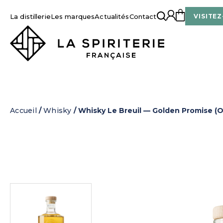
La distillerie
Les marques
Actualités
Contact
VISITEZ
La Spiriterie Française
Accueil
/
Whisky
/ Whisky Le Breuil — Golden Promise (O