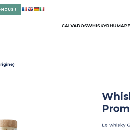
-NOUS !
CALVADOS
WHISKY
RHUM
APE
rigine)
Whisk
Promi
Le whisky G