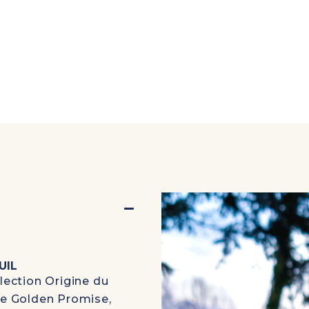
UIL
lection Origine
du
ge
Golden Promise
,