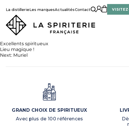
Skip
to
La distillerie
Les marques
Actualités
Contact
VISITEZ
content
La Spiriterie Française
Excellents spiritueux
Lieu magique !
Navigation
Next:
Muriel
de
GRAND CHOIX DE SPIRITUEUX
LIV
Avec plus de 100 références
Dè