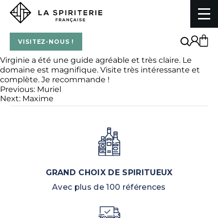
Skip
to
content
La Spiriterie Française
VISITEZ-NOUS !
Virginie a été une guide agréable et très claire. Le
domaine est magnifique. Visite très intéressante et
complète. Je recommande !
Navigation
Previous:
Muriel
Next:
Maxime
de
l’article
GRAND CHOIX DE SPIRITUEUX
Avec plus de 100 références