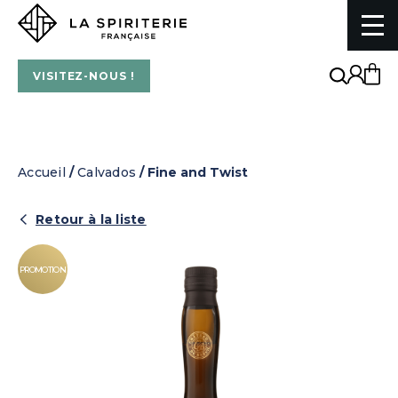
La Spiriterie Française
VISITEZ-NOUS !
Accueil
/
Calvados
/ Fine and Twist
Retour à la liste
PROMOTION