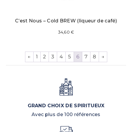
C’est Nous – Cold BREW (liqueur de café)
34,60
€
←
1
2
3
4
5
6
7
8
→
GRAND CHOIX DE SPIRITUEUX
Avec plus de 100 références