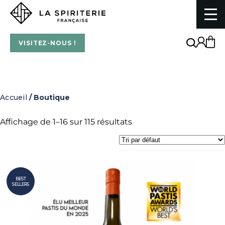
Skip
to
content
La Spiriterie Française
VISITEZ-NOUS !
Accueil
/ Boutique
Affichage de 1–16 sur 115 résultats
BEST
SELLERS