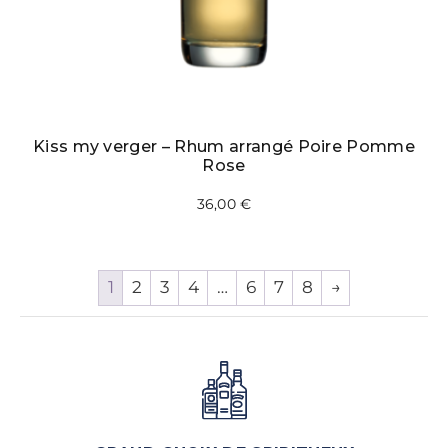
Kiss my verger – Rhum arrangé Poire Pomme
Rose
36,00
€
1
2
3
4
…
6
7
8
→