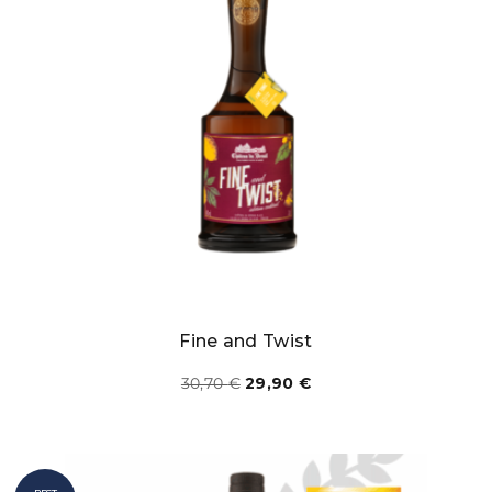
Fine and Twist
Le
Le
30,70
€
29,90
€
prix
prix
initial
actuel
était :
est :
30,70 €.
29,90 €.