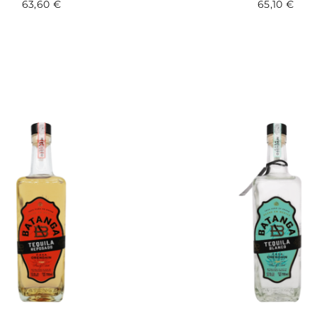
63,60
€
65,10
€