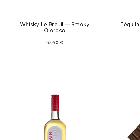
Whisky Le Breuil — Smoky
Téquil
Oloroso
63,60
€