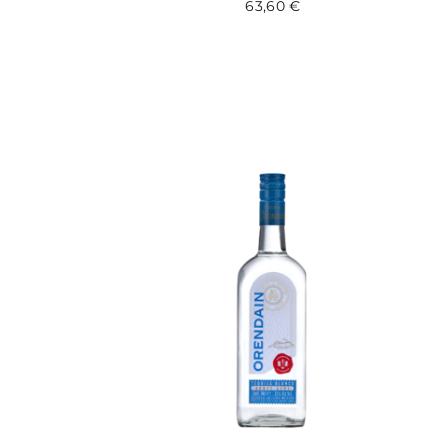
63,60
€