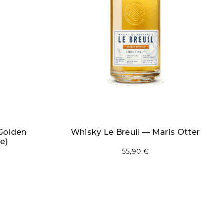
Golden
Whisky Le Breuil — Maris Otter
e)
55,90
€