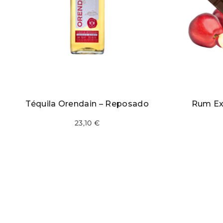
Téquila Orendain – Reposado
Rum Exp
23,10
€