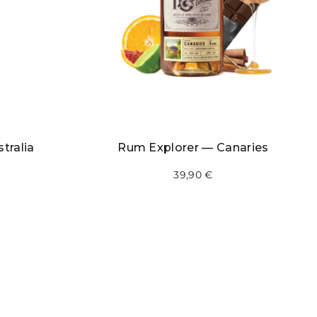
tralia
Rum Explorer — Canaries
39,90
€