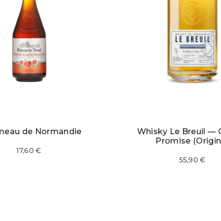
eau de Normandie
Whisky Le Breuil — 
Promise (Origin
17,60
€
55,90
€