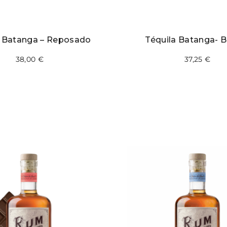
a Batanga – Reposado
Téquila Batanga- B
38,00
€
37,25
€