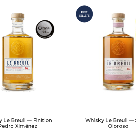
BEST
SELLERS
 Le Breuil — Finition
Whisky Le Breuil — 
Pedro Ximénez
Oloroso