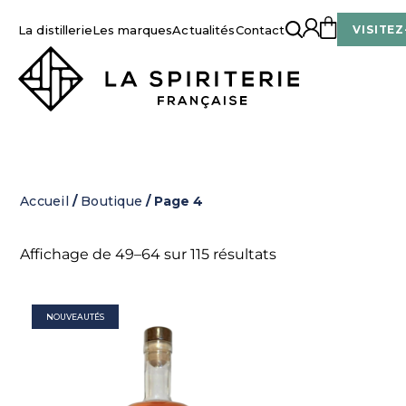
Skip
to
La distillerie
Les marques
Actualités
Contact
VISITEZ
content
La Spiriterie Française
Accueil
/
Boutique
/ Page 4
Affichage de 49–64 sur 115 résultats
NOUVEAUTÉS