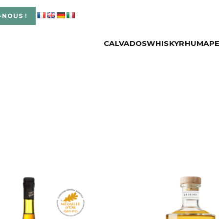
-NOUS !
CALVADOS
WHISKY
RHUM
APE