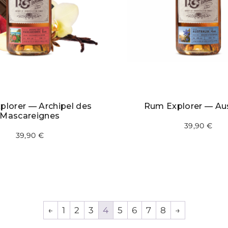
lorer — Archipel des
Rum Explorer — Aus
Mascareignes
39,90
€
39,90
€
←
1
2
3
4
5
6
7
8
→